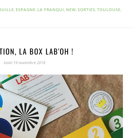
OUILLE
,
ESPAGNE
,
LA FRANQUI
,
NEW
,
SORTIES
,
TOULOUSE
,
TION, LA BOX LAB'OH !
lundi 19 novembre 2018