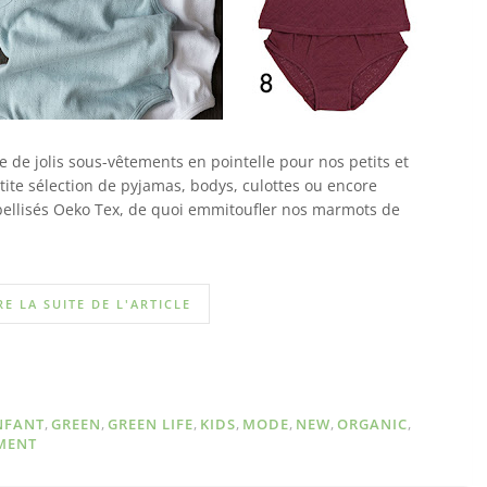
 de jolis sous-vêtements en pointelle pour nos petits et
tite sélection de pyjamas, bodys, culottes ou encore
bellisés Oeko Tex, de quoi emmitoufler nos marmots de
RE LA SUITE DE L'ARTICLE
NFANT
,
GREEN
,
GREEN LIFE
,
KIDS
,
MODE
,
NEW
,
ORGANIC
,
MENT