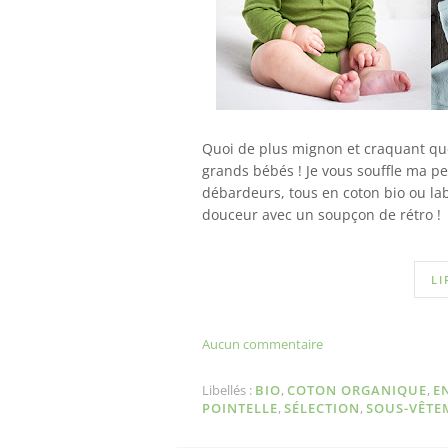
Quoi de plus mignon et craquant que
grands bébés ! Je vous souffle ma pe
débardeurs, tous en coton bio ou la
douceur avec un soupçon de rétro !
LI
Aucun commentaire
Libellés :
BIO
,
COTON ORGANIQUE
,
E
POINTELLE
,
SÉLECTION
,
SOUS-VÊTE