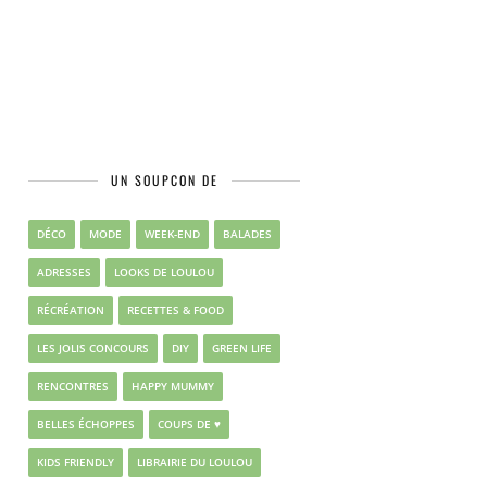
UN SOUPCON DE
DÉCO
MODE
WEEK-END
BALADES
ADRESSES
LOOKS DE LOULOU
RÉCRÉATION
RECETTES & FOOD
LES JOLIS CONCOURS
DIY
GREEN LIFE
RENCONTRES
HAPPY MUMMY
BELLES ÉCHOPPES
COUPS DE ♥
KIDS FRIENDLY
LIBRAIRIE DU LOULOU