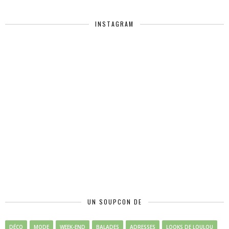
INSTAGRAM
UN SOUPCON DE
DÉCO
MODE
WEEK-END
BALADES
ADRESSES
LOOKS DE LOULOU