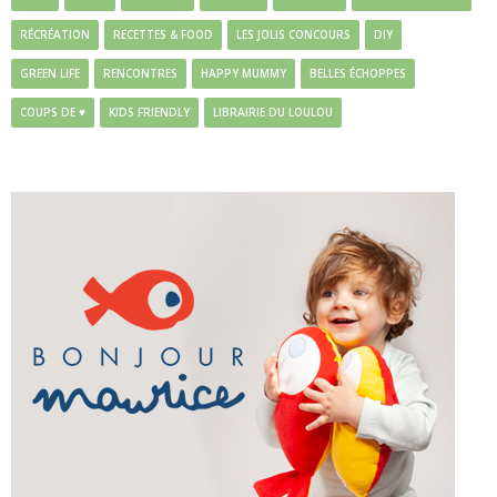
RÉCRÉATION
RECETTES & FOOD
LES JOLIS CONCOURS
DIY
GREEN LIFE
RENCONTRES
HAPPY MUMMY
BELLES ÉCHOPPES
COUPS DE ♥
KIDS FRIENDLY
LIBRAIRIE DU LOULOU