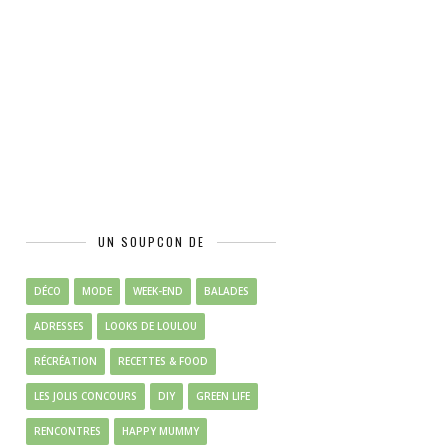
UN SOUPCON DE
DÉCO
MODE
WEEK-END
BALADES
ADRESSES
LOOKS DE LOULOU
RÉCRÉATION
RECETTES & FOOD
LES JOLIS CONCOURS
DIY
GREEN LIFE
RENCONTRES
HAPPY MUMMY