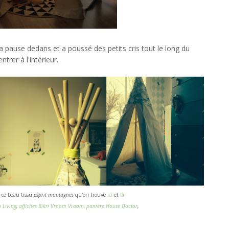
la pause dedans et a poussé des petits cris tout le long du
trer à l'intérieur.
é ce beau tissu
esprit montagnes
qu'on trouve
ici
et
là
 Living
,
affiches Bikri Vroom Vroom
,
panière House Doctor
,