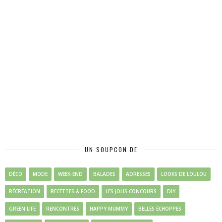
UN SOUPCON DE
DÉCO
MODE
WEEK-END
BALADES
ADRESSES
LOOKS DE LOULOU
RÉCRÉATION
RECETTES & FOOD
LES JOLIS CONCOURS
DIY
GREEN LIFE
RENCONTRES
HAPPY MUMMY
BELLES ÉCHOPPES