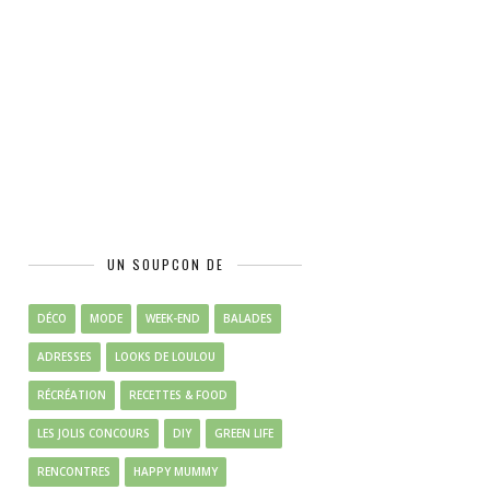
UN SOUPCON DE
DÉCO
MODE
WEEK-END
BALADES
ADRESSES
LOOKS DE LOULOU
RÉCRÉATION
RECETTES & FOOD
LES JOLIS CONCOURS
DIY
GREEN LIFE
RENCONTRES
HAPPY MUMMY