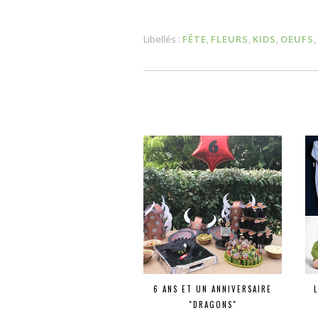
Libellés :
FÊTE
,
FLEURS
,
KIDS
,
OEUFS
,
6 ANS ET UN ANNIVERSAIRE
"DRAGONS"