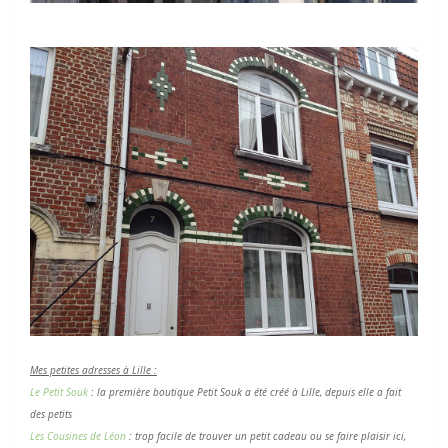
Mes petites adresses à
Lille :
Le Petit Souk
: la première boutique Petit
Souk a été créé à Lille, depuis elle a fait
des petits
Les Cousines de Léon
: trop facile de trouver un petit cadeau ou se faire plaisir ici,