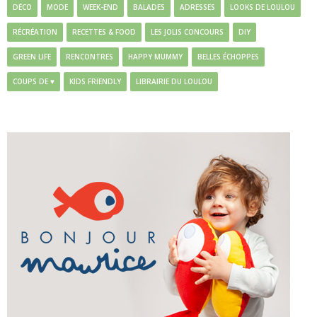
DÉCO
MODE
WEEK-END
BALADES
ADRESSES
LOOKS DE LOULOU
RÉCRÉATION
RECETTES & FOOD
LES JOLIS CONCOURS
DIY
GREEN LIFE
RENCONTRES
HAPPY MUMMY
BELLES ÉCHOPPES
COUPS DE ♥
KIDS FRIENDLY
LIBRAIRIE DU LOULOU