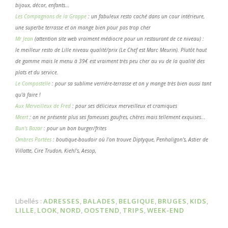
bijoux, décor, enfants...
Les Compagnons de la Grappe
: un fabuleux resto caché dans un cour intérieure,
une superbe terrasse et on mange bien pour pas trop cher
Mr Jean
(attention site web vraiment médiocre pour un restaurant de ce niveau) :
le meilleur resto de Lille niveau qualité/prix (
Le Chef est Marc Meurin). P
lutôt haut
de gamme mais le menu à 39€ est vraiment très peu cher au vu de la qualité des
plats et du service.
Le Compostelle
: pour sa sublime verrière-terrasse et on y mange très bien aussi tant
qu'à faire !
Aux Merveilleux de Fred
: pour ses délicieux merveilleux et cramiques
Meert
: on ne présente plus ses fameuses gaufres, chères mais tellement exquises...
Bun's Bazar
: pour un bon burger/frites
Ombres Portées
: bo
utique-boudoir où l'on trouve Diptyque, Penhaligon's, Astier de
Villatte, Cire Trudon, Kiehl's, Aesop,
Libellés :
ADRESSES
,
BALADES
,
BELGIQUE
,
BRUGES
,
KIDS
,
LILLE
,
LOOK
,
NORD
,
OOSTEND
,
TRIPS
,
WEEK-END