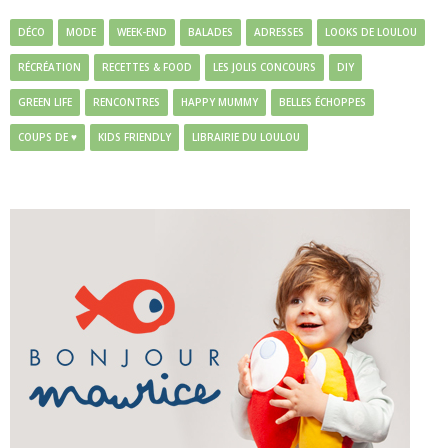
DÉCO
MODE
WEEK-END
BALADES
ADRESSES
LOOKS DE LOULOU
RÉCRÉATION
RECETTES & FOOD
LES JOLIS CONCOURS
DIY
GREEN LIFE
RENCONTRES
HAPPY MUMMY
BELLES ÉCHOPPES
COUPS DE ♥
KIDS FRIENDLY
LIBRAIRIE DU LOULOU