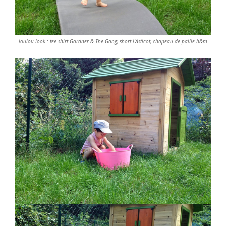
loulou look : tee-shirt Gardner & The Gang, short l'Asticot, chapeau de paille h&m