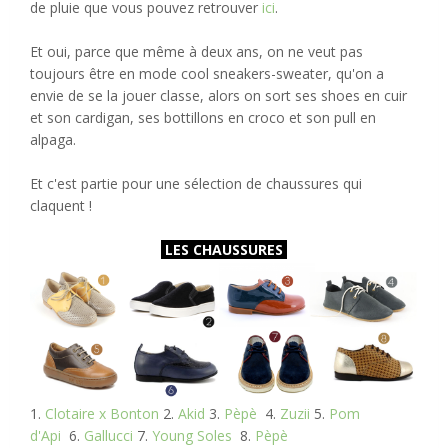
de pluie que vous pouvez retrouver
ici
.
Et oui, parce que même à deux ans, on ne veut pas
toujours être en mode cool sneakers-sweater, qu'on a
envie de se la jouer classe, alors on sort ses shoes en cuir
et son cardigan, ses bottillons en croco et son pull en
alpaga.
Et c'est partie pour une sélection de chaussures qui
claquent !
LES CHAUSSURES
1.
Clotaire x Bonton
2.
Akid
3.
Pèpè
4.
Zuzii
5.
Pom
d'Api
6.
Gallucci
7.
Young Soles
8.
Pèpè