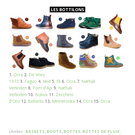
LES BOTTILONS
1.
Ocra
2.
De Vries
1972
3.
Faguo
4.
Akid
5.
Eli
6.
Ocra
7.
Nathali
Verlinden
8.
Pom d'Api
9.
Nathali
Verlinden
10.
Bobux
11.
Zecchino
d'Oro
12.
Beberlis
13.
Minnetonka
14.
Ocra
15.
Ocra
Libellés :
BASKETS
,
BOOTS
,
BOTTES
,
BOTTES DE PLUIE
,