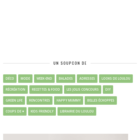
UN SOUPCON DE
DÉCO
MODE
WEEK-END
BALADES
ADRESSES
LOOKS DE LOULOU
RÉCRÉATION
RECETTES & FOOD
LES JOLIS CONCOURS
DIY
GREEN LIFE
RENCONTRES
HAPPY MUMMY
BELLES ÉCHOPPES
COUPS DE ♥
KIDS FRIENDLY
LIBRAIRIE DU LOULOU