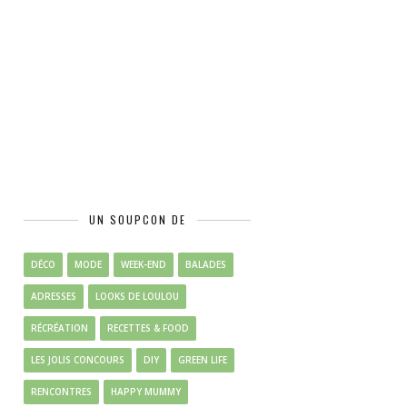
UN SOUPCON DE
DÉCO
MODE
WEEK-END
BALADES
ADRESSES
LOOKS DE LOULOU
RÉCRÉATION
RECETTES & FOOD
LES JOLIS CONCOURS
DIY
GREEN LIFE
RENCONTRES
HAPPY MUMMY