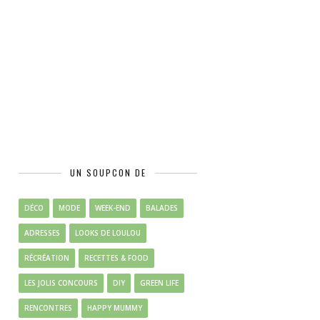
UN SOUPCON DE
DÉCO
MODE
WEEK-END
BALADES
ADRESSES
LOOKS DE LOULOU
RÉCRÉATION
RECETTES & FOOD
LES JOLIS CONCOURS
DIY
GREEN LIFE
RENCONTRES
HAPPY MUMMY