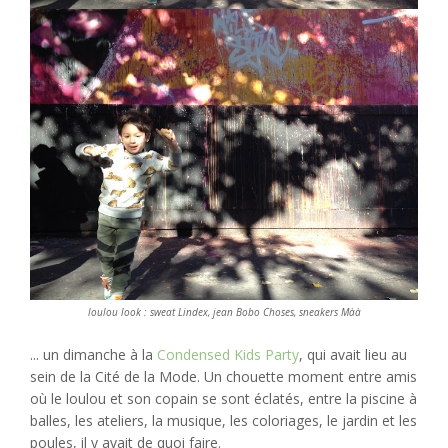
loulou look : sweat Lindex, jean Bobo Choses, sneakers Màà
... un dimanche à la
Condensed Kids Party
, qui avait lieu au
sein de la Cité de la Mode. Un chouette moment entre amis
où le loulou et son copain se sont éclatés, entre la piscine à
balles, les ateliers, la musique, les coloriages, le jardin et les
poules, il y avait de quoi faire.