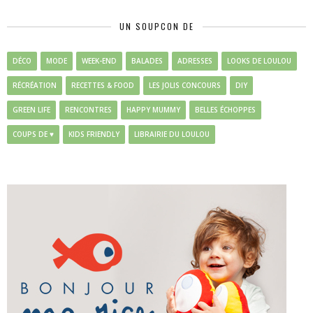
UN SOUPCON DE
DÉCO
MODE
WEEK-END
BALADES
ADRESSES
LOOKS DE LOULOU
RÉCRÉATION
RECETTES & FOOD
LES JOLIS CONCOURS
DIY
GREEN LIFE
RENCONTRES
HAPPY MUMMY
BELLES ÉCHOPPES
COUPS DE ♥
KIDS FRIENDLY
LIBRAIRIE DU LOULOU