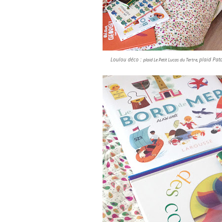
Loulou déco :
plaid Pat
plaid Le Petit Lucas du Tertre,