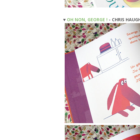
♥
OH NON, GEORGE !
- CHRIS HAU