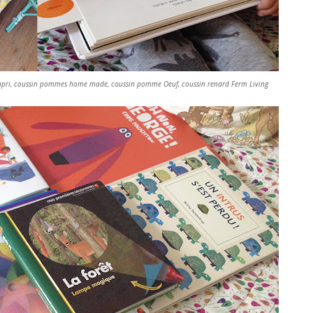
apri, coussin pommes home made, coussin pomme Oeuf, coussin renard Ferm Living