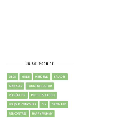
UN SOUPCON DE
DÉCO
MODE
WEEK-END
BALADES
ADRESSES
LOOKS DE LOULOU
RÉCRÉATION
RECETTES & FOOD
LES JOLIS CONCOURS
DIY
GREEN LIFE
RENCONTRES
HAPPY MUMMY