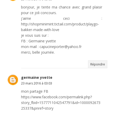
bonjour, je tente ma chance avec grand plaisir
pour ce joli concours.
j'aime ceci :
http://shopminimint.tictail.com/product/playgo-
bakker-made-with-love
je vous suis sur :
FB : Germaine yvette
mon mail : capucineporter@yahoo.fr
merci, belle journée.
Répondre
germaine yvette
23 mars 2016 à 03:03
mon partage FB
https://www.facebook.com/permalink.php?
story_fbid=1577711042547791&id=1000092673
25337&pnref=story