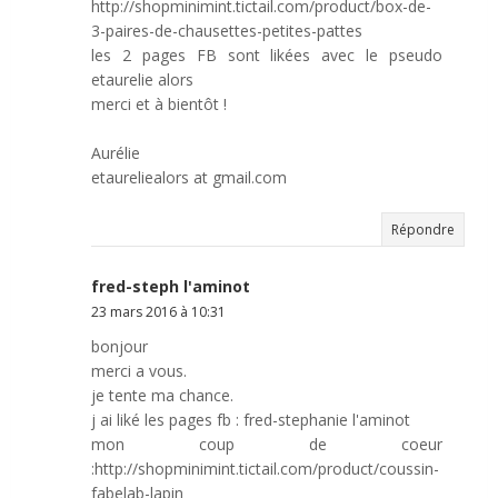
http://shopminimint.tictail.com/product/box-de-
3-paires-de-chausettes-petites-pattes
les 2 pages FB sont likées avec le pseudo
etaurelie alors
merci et à bientôt !
Aurélie
etaureliealors at gmail.com
Répondre
fred-steph l'aminot
23 mars 2016 à 10:31
bonjour
merci a vous.
je tente ma chance.
j ai liké les pages fb : fred-stephanie l'aminot
mon coup de coeur
:http://shopminimint.tictail.com/product/coussin-
fabelab-lapin