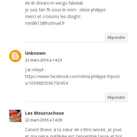
de-lit-dream-in-wings-fabelab
je suis fan fb sous le nom : olivia philippe
merci et croisons les doigts!
minilili13@hotmail.fr
Répondre
Unknown
22 mars 2016 à 14:23
j'ai relayé :
https://www.facebook.com/olivia.philippe.9/post
s/1099883596730454
Répondre
Les Moustachoux
22 mars 2016 à 14:30
Canon! Bravo à ta sœur de s'être lancée. Je joue
et ma pièce préférée est l'ensemble tasse et bol