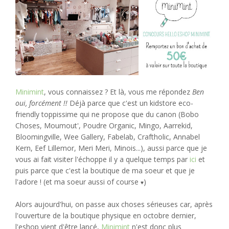
Minimint
, vous connaissez ? Et là, vous me répondez
Ben
oui, forcément !!
Déjà parce que c'est un kidstore eco-
friendly toppissime qui ne propose que du canon (Bobo
Choses, Moumout', Poudre Organic, Mingo, Aarrekid,
Bloomingville, Wee Gallery, Fabelab, Craftholic, Annabel
Kern, Eef Lillemor, Meri Meri, Minois...), aussi parce que je
vous ai fait visiter l'échoppe il y a quelque temps par
ici
et
puis parce que c'est la boutique de ma soeur et que je
l'adore ! (et ma soeur aussi of course
)
♥
Alors aujourd'hui, on passe aux choses sérieuses car, après
l'ouverture de la boutique physique en octobre dernier,
l'eshop vient d'être lancé,
Minimint
n'est donc plus