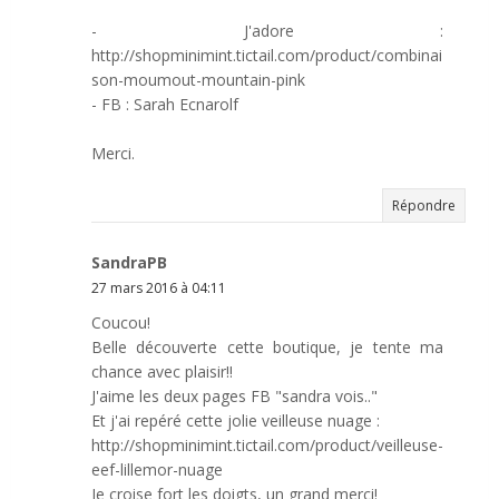
- J'adore :
http://shopminimint.tictail.com/product/combinai
son-moumout-mountain-pink
- FB : Sarah Ecnarolf
Merci.
Répondre
SandraPB
27 mars 2016 à 04:11
Coucou!
Belle découverte cette boutique, je tente ma
chance avec plaisir!!
J'aime les deux pages FB "sandra vois.."
Et j'ai repéré cette jolie veilleuse nuage :
http://shopminimint.tictail.com/product/veilleuse-
eef-lillemor-nuage
Je croise fort les doigts, un grand merci!