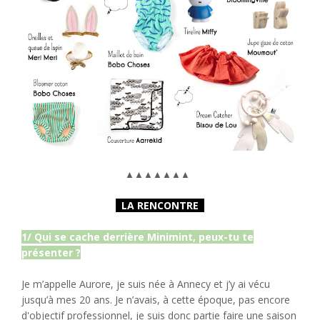
▲
▲
▲
▲
▲
▲
▲
LA RENCONTRE
1/ Qui se cache derrière Minimint, peux-tu te
présenter ?
Je m’appelle Aurore, je suis née à Annecy et j’y ai vécu
jusqu’à mes 20 ans. Je n’avais, à cette époque, pas encore
d'objectif professionnel, je suis donc partie faire une saison