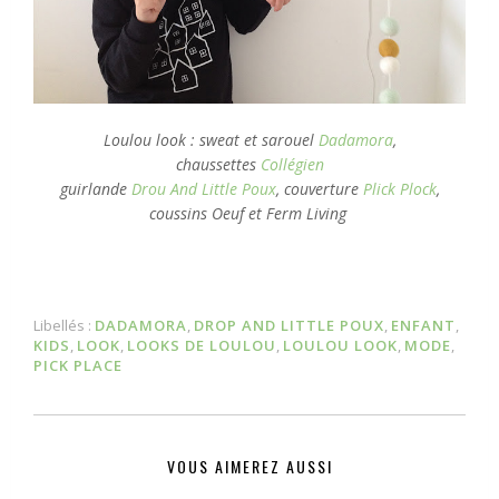
Loulou look : sweat et sarouel
Dadamora
,
chaussettes
Collégien
guirlande
Drou And Little Poux
, couverture
Plick Plock
,
coussins Oeuf et Ferm Living
Libellés :
DADAMORA
,
DROP AND LITTLE POUX
,
ENFANT
,
KIDS
,
LOOK
,
LOOKS DE LOULOU
,
LOULOU LOOK
,
MODE
,
PICK PLACE
VOUS AIMEREZ AUSSI