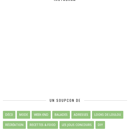
UN SOUPCON DE
DÉCO
MODE
WEEK-END
BALADES
ADRESSES
LOOKS DE LOULOU
RÉCRÉATION
RECETTES & FOOD
LES JOLIS CONCOURS
DIY