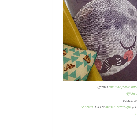
Affiches
Zhu II de Jamie Mitc
Affiche
coussin N
Gobelets
(12€) et
maison céramique
(6€
c