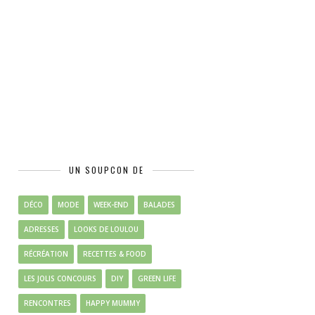
UN SOUPCON DE
DÉCO
MODE
WEEK-END
BALADES
ADRESSES
LOOKS DE LOULOU
RÉCRÉATION
RECETTES & FOOD
LES JOLIS CONCOURS
DIY
GREEN LIFE
RENCONTRES
HAPPY MUMMY