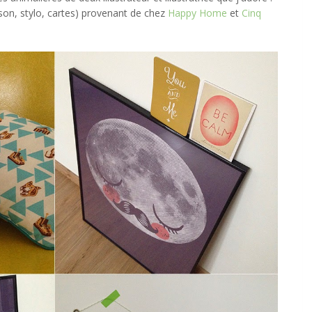
ison, stylo, cartes) provenant de chez
Happy Home
et
Cinq