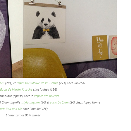
hell
(20$) et
"Tiger says Meow" de RK Design
(22$)
chez Society6
 Moon de Martin Krusche
chez Jadhéo (15€)
obodinoz (
épuisé)
chez le
Repère des Belettes
)
Bloomingville ,
stylo mignon
(3€) et
carte Be Clam
(2€) chez Happy Home
arte You and Me
chez Cinq Mai (2€)
Chaise Eames DSW chinée