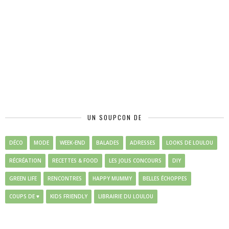
UN SOUPCON DE
DÉCO
MODE
WEEK-END
BALADES
ADRESSES
LOOKS DE LOULOU
RÉCRÉATION
RECETTES & FOOD
LES JOLIS CONCOURS
DIY
GREEN LIFE
RENCONTRES
HAPPY MUMMY
BELLES ÉCHOPPES
COUPS DE ♥
KIDS FRIENDLY
LIBRAIRIE DU LOULOU