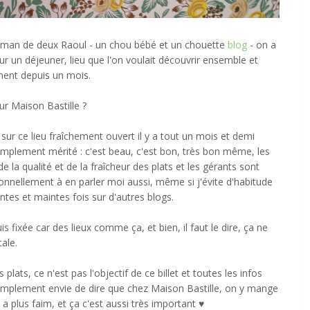
aman de deux Raoul - un chou bébé et un chouette
blog
- on a
r un déjeuner, lieu que l'on voulait découvrir ensemble et
ent depuis un mois.
ur Maison Bastille ?
x sur ce lieu fraîchement ouvert il y a tout un mois et demi
amplement mérité : c'est beau, c'est bon, très bon même, les
e la qualité et de la fraîcheur des plats et les gérants sont
onnellement à en parler moi aussi, même si j'évite d'habitude
intes et maintes fois sur d'autres blogs.
s fixée car des lieux comme ça, et bien, il faut le dire, ça ne
ale.
plats, ce n'est pas l'objectif de ce billet et toutes les infos
 simplement envie de dire que chez Maison Bastille, on y mange
 a plus faim, et ça c'est aussi très important ♥