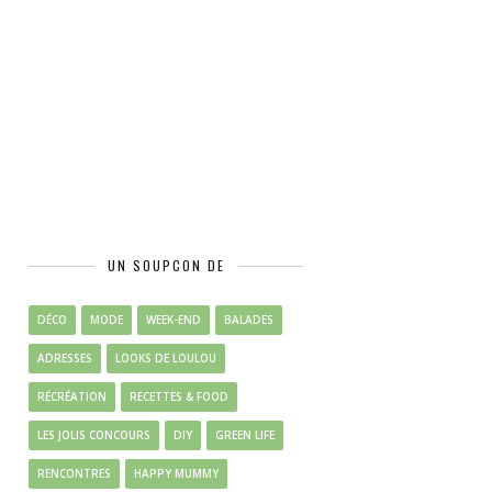
UN SOUPCON DE
DÉCO
MODE
WEEK-END
BALADES
ADRESSES
LOOKS DE LOULOU
RÉCRÉATION
RECETTES & FOOD
LES JOLIS CONCOURS
DIY
GREEN LIFE
RENCONTRES
HAPPY MUMMY