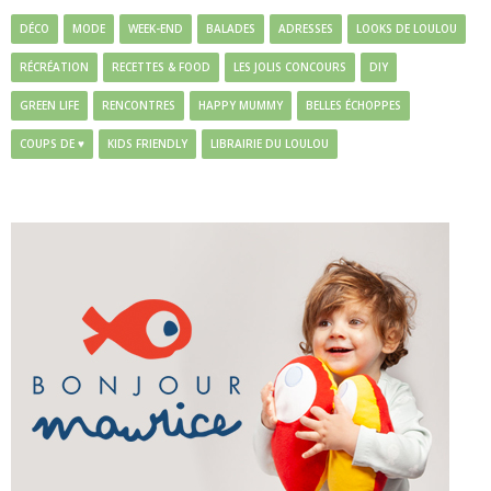
DÉCO
MODE
WEEK-END
BALADES
ADRESSES
LOOKS DE LOULOU
RÉCRÉATION
RECETTES & FOOD
LES JOLIS CONCOURS
DIY
GREEN LIFE
RENCONTRES
HAPPY MUMMY
BELLES ÉCHOPPES
COUPS DE ♥
KIDS FRIENDLY
LIBRAIRIE DU LOULOU