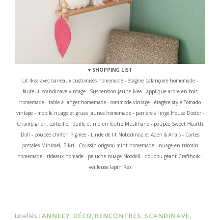
♥ SHOPPING LIST
Lit Ikea avec barreaux customisés homemade - étagère balançoire homemade -
fauteuil scandinave vintage - Suspension jaune Ikea - applique arbre en bois
homemade - table à langer homemade - commode vintage - étagère style Tomado
vintage -
mobile nuage et grues jaunes homemade - panière à linge House Doctor -
Champignon, corbeille, feuille et nid en feutre Muskhane - poupée Sweet Hearth
Doll - poupée chiffon Pigmée - Linde de lit Nobodinoz et Aden & Anais - Cartes
postales Minimel, Bikri - Coussin origami mint homemade - nuage en tricotin
homemade - rideaux homade - peluche nuage Noodoll - doudou géant Craftholic -
veilleuse lapin Rex
Libellés :
ANNECY
,
DÉCO
,
RENCONTRES
,
SCANDINAVE
,