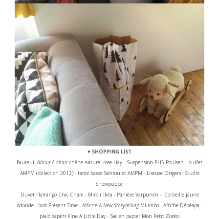
♥ SHOPPING LIST
Fauteuil
About A chair
chêne naturel-rose Hay - Suspension PH5 Poulsen - buffet
AMPM (collection 2012) - table basse Sentou et AMPM - Liseuse Origami Studio
Snowpuppe
Duvet Flamingo Chic Cham - Miroir Ikéa - Panière Varpunen - Corbeille jaune
Adonde - bols Présent Time - Affiche A
New Storytelling
Milimbo - Affiche Dépéapa -
plaid sapins Fine A Little Day - Sac en papier Mon Petit Zoréol