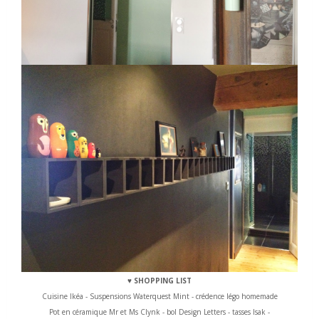
♥ SHOPPING LIST
Cuisine Ikéa - Suspensions Waterquest
Mint - crédence légo homemade
Pot en céramique Mr et Ms Clynk - bol Design Letters - tasses Isak -