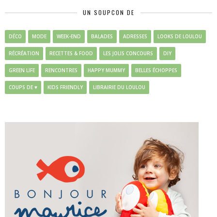
UN SOUPCON DE
DÉCO
MODE
WEEK-END
BALADES
ADRESSES
LOOKS DE LOULOU
RÉCRÉATION
RECETTES & FOOD
LES JOLIS CONCOURS
DIY
GREEN LIFE
RENCONTRES
HAPPY MUMMY
BELLES ÉCHOPPES
COUPS DE ♥
KIDS FRIENDLY
LIBRAIRIE DU LOULOU