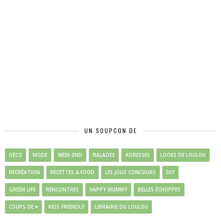
UN SOUPCON DE
DÉCO
MODE
WEEK-END
BALADES
ADRESSES
LOOKS DE LOULOU
RÉCRÉATION
RECETTES & FOOD
LES JOLIS CONCOURS
DIY
GREEN LIFE
RENCONTRES
HAPPY MUMMY
BELLES ÉCHOPPES
COUPS DE ♥
KIDS FRIENDLY
LIBRAIRIE DU LOULOU