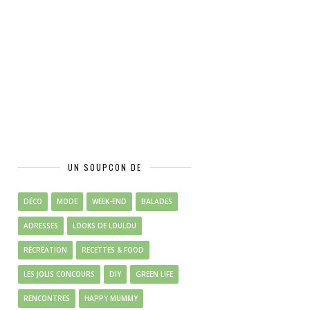
UN SOUPCON DE
DÉCO
MODE
WEEK-END
BALADES
ADRESSES
LOOKS DE LOULOU
RÉCRÉATION
RECETTES & FOOD
LES JOLIS CONCOURS
DIY
GREEN LIFE
RENCONTRES
HAPPY MUMMY