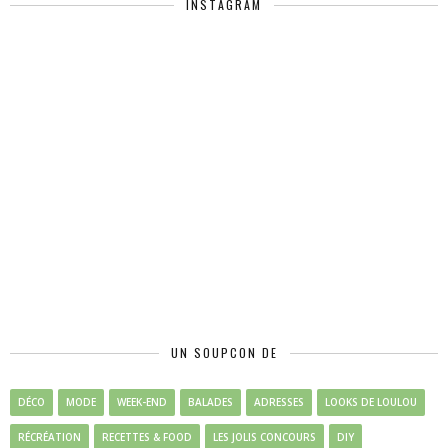
INSTAGRAM
UN SOUPCON DE
DÉCO
MODE
WEEK-END
BALADES
ADRESSES
LOOKS DE LOULOU
RÉCRÉATION
RECETTES & FOOD
LES JOLIS CONCOURS
DIY