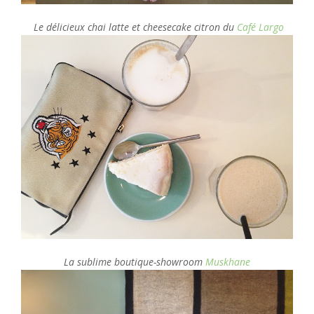
Le délicieux
chai latte et
cheesecake citron du
Café Largo
La sublime boutique-showroom
Muskhane