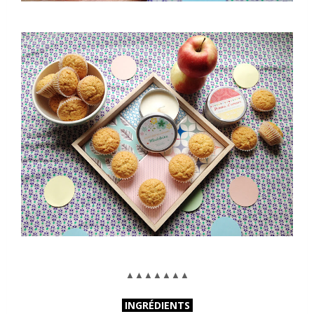
▲
▲
▲
▲
▲
▲
▲
INGR
ÉDIENTS