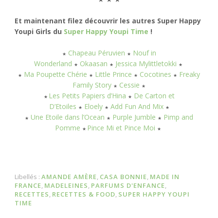
Et maintenant filez découvrir les autres Super Happy
Youpi Girls du
Super Happy Youpi Time
!
Chapeau Péruvien
Nouf in
★
★
Wonderland
Okaasan
Jessica Mylittletokki
★
★
★
Ma Poupette Chérie
Little Prince
Cocotines
Freaky
★
★
★
★
Family Story
Cessie
★
★
Les Petits Papiers d’Hina
De Carton et
★
★
D’Etoiles
Eloely
Add Fun And Mix
★
★
★
Une Etoile dans l’Ocean
Purple Jumble
Pimp and
★
★
★
Pomme
Pince Mi et Pince Moi
★
★
Libellés :
AMANDE AMÈRE
,
CASA BONNIE
,
MADE IN
FRANCE
,
MADELEINES
,
PARFUMS D'ENFANCE
,
RECETTES
,
RECETTES & FOOD
,
SUPER HAPPY YOUPI
TIME