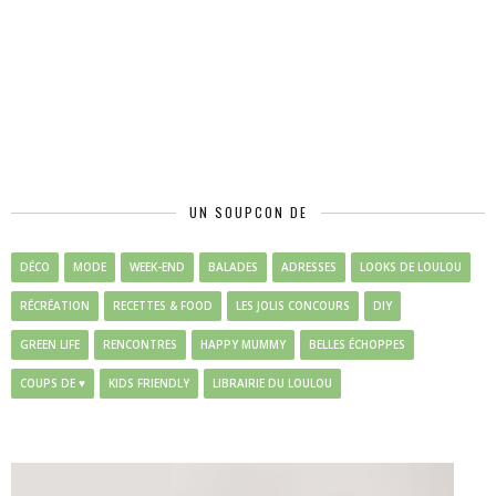
UN SOUPCON DE
DÉCO
MODE
WEEK-END
BALADES
ADRESSES
LOOKS DE LOULOU
RÉCRÉATION
RECETTES & FOOD
LES JOLIS CONCOURS
DIY
GREEN LIFE
RENCONTRES
HAPPY MUMMY
BELLES ÉCHOPPES
COUPS DE ♥
KIDS FRIENDLY
LIBRAIRIE DU LOULOU