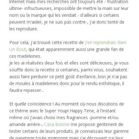
internet mais mes recherches ont toujours été - frustration
ultime- infructueuses, impossible de mettre la main sur leur
nom ou la marque qui les vendait - d'ailleurs si certains
peuvent m'aider, je ne suis pas contre-, j'ai donc tenté de
les reproduire.
Pour cela, j'ai trouvé cette recette de
J'en reprendrais Bien
Un Bout
, qui était apparemment aussi une grande fan de
ces madeleines.
Je les ai réalisées deux fois et elles sont délicieuses, je vous
souffle donc la recette si certaines, parmi vous, souhaitent
aussi faire perdurer ce petit goût d'enfance, bon je n'ai pas
de moules à madeleines donc pour le rendu esthétique, il
faudra repasser...
Et quelle coïncidence ! Au moment où nous discutions de
ce thème avec le Super Youpi Happy Time, à l'instant
même où j'avais choisi mes fragrances -pomme et/ou
amande amère-,
Casa Bonnie
m
e propose gentiment de
tester certains de leurs produits. Je connaissais leur gamme
de papeterie toute mignonne mais j'ai découvert sur leur