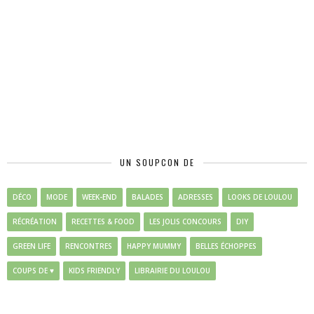
UN SOUPCON DE
DÉCO
MODE
WEEK-END
BALADES
ADRESSES
LOOKS DE LOULOU
RÉCRÉATION
RECETTES & FOOD
LES JOLIS CONCOURS
DIY
GREEN LIFE
RENCONTRES
HAPPY MUMMY
BELLES ÉCHOPPES
COUPS DE ♥
KIDS FRIENDLY
LIBRAIRIE DU LOULOU