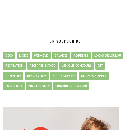
UN SOUPCON DE
DÉCO
MODE
WEEK-END
BALADES
ADRESSES
LOOKS DE LOULOU
RÉCRÉATION
RECETTES & FOOD
LES JOLIS CONCOURS
DIY
GREEN LIFE
RENCONTRES
HAPPY MUMMY
BELLES ÉCHOPPES
COUPS DE ♥
KIDS FRIENDLY
LIBRAIRIE DU LOULOU