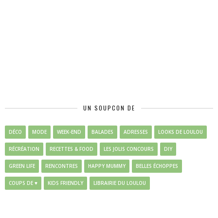
UN SOUPCON DE
DÉCO
MODE
WEEK-END
BALADES
ADRESSES
LOOKS DE LOULOU
RÉCRÉATION
RECETTES & FOOD
LES JOLIS CONCOURS
DIY
GREEN LIFE
RENCONTRES
HAPPY MUMMY
BELLES ÉCHOPPES
COUPS DE ♥
KIDS FRIENDLY
LIBRAIRIE DU LOULOU