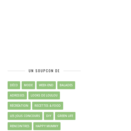
UN SOUPCON DE
DÉCO
MODE
WEEK-END
BALADES
ADRESSES
LOOKS DE LOULOU
RÉCRÉATION
RECETTES & FOOD
LES JOLIS CONCOURS
DIY
GREEN LIFE
RENCONTRES
HAPPY MUMMY