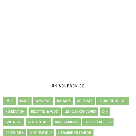
UN SOUPCON DE
DÉCO
MODE
WEEK-END
BALADES
ADRESSES
LOOKS DE LOULOU
RÉCRÉATION
RECETTES & FOOD
LES JOLIS CONCOURS
DIY
GREEN LIFE
RENCONTRES
HAPPY MUMMY
BELLES ÉCHOPPES
COUPS DE ♥
KIDS FRIENDLY
LIBRAIRIE DU LOULOU