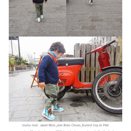
loulou look : sweat Molo, jean Bobo Choses, foulard Coq en Pâte