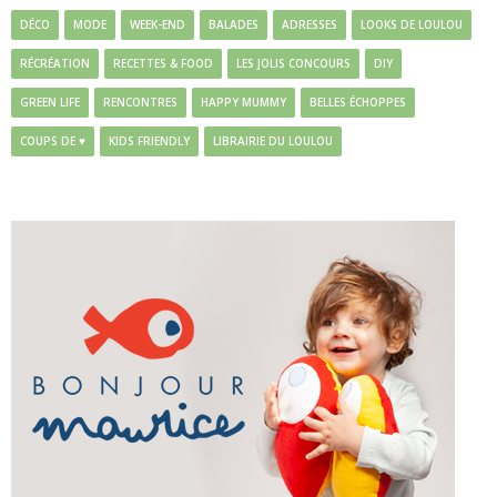
DÉCO
MODE
WEEK-END
BALADES
ADRESSES
LOOKS DE LOULOU
RÉCRÉATION
RECETTES & FOOD
LES JOLIS CONCOURS
DIY
GREEN LIFE
RENCONTRES
HAPPY MUMMY
BELLES ÉCHOPPES
COUPS DE ♥
KIDS FRIENDLY
LIBRAIRIE DU LOULOU