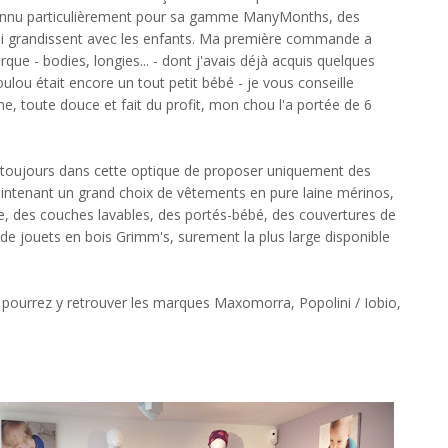
onnu particulièrement pour sa gamme ManyMonths, des
ui grandissent avec les enfants. Ma première commande a
rque - bodies, longies... - dont j'avais déjà acquis quelques
oulou était encore un tout petit bébé - je vous conseille
me, toute douce et fait du profit, mon chou l'a portée de 6
ié, toujours dans cette optique de proposer uniquement des
aintenant un grand choix de vêtements en pure laine mérinos,
re, des couches lavables, des portés-bébé, des couvertures de
e jouets en bois Grimm's, surement la plus large disponible
 pourrez y retrouver les marques Maxomorra, Popolini / Iobio,