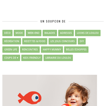
UN SOUPCON DE
DÉCO
MODE
WEEK-END
BALADES
ADRESSES
LOOKS DE LOULOU
RÉCRÉATION
RECETTES & FOOD
LES JOLIS CONCOURS
DIY
GREEN LIFE
RENCONTRES
HAPPY MUMMY
BELLES ÉCHOPPES
COUPS DE ♥
KIDS FRIENDLY
LIBRAIRIE DU LOULOU