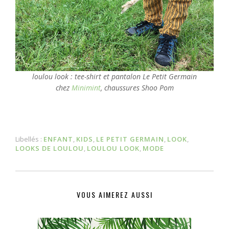
loulou look : tee-shirt et pantalon Le Petit Germain
chez
Minimint
, chaussures Shoo Pom
Libellés :
ENFANT
,
KIDS
,
LE PETIT GERMAIN
,
LOOK
,
LOOKS DE LOULOU
,
LOULOU LOOK
,
MODE
VOUS AIMEREZ AUSSI