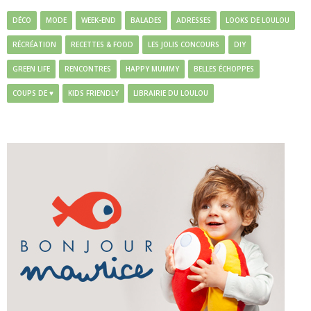
DÉCO
MODE
WEEK-END
BALADES
ADRESSES
LOOKS DE LOULOU
RÉCRÉATION
RECETTES & FOOD
LES JOLIS CONCOURS
DIY
GREEN LIFE
RENCONTRES
HAPPY MUMMY
BELLES ÉCHOPPES
COUPS DE ♥
KIDS FRIENDLY
LIBRAIRIE DU LOULOU