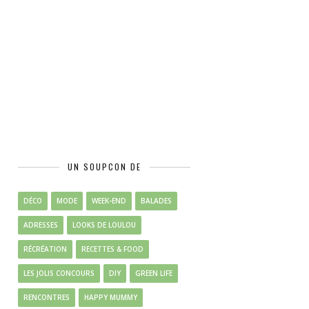
UN SOUPCON DE
DÉCO
MODE
WEEK-END
BALADES
ADRESSES
LOOKS DE LOULOU
RÉCRÉATION
RECETTES & FOOD
LES JOLIS CONCOURS
DIY
GREEN LIFE
RENCONTRES
HAPPY MUMMY