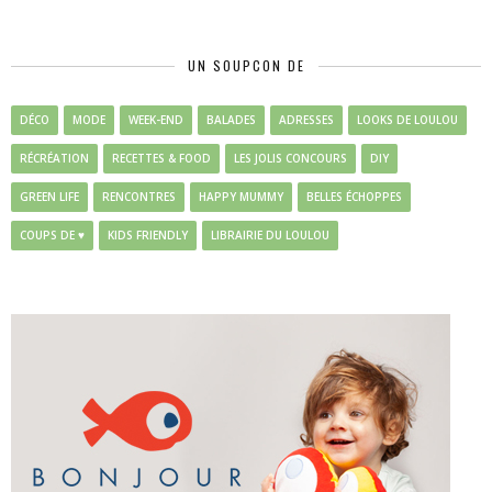
UN SOUPCON DE
DÉCO
MODE
WEEK-END
BALADES
ADRESSES
LOOKS DE LOULOU
RÉCRÉATION
RECETTES & FOOD
LES JOLIS CONCOURS
DIY
GREEN LIFE
RENCONTRES
HAPPY MUMMY
BELLES ÉCHOPPES
COUPS DE ♥
KIDS FRIENDLY
LIBRAIRIE DU LOULOU